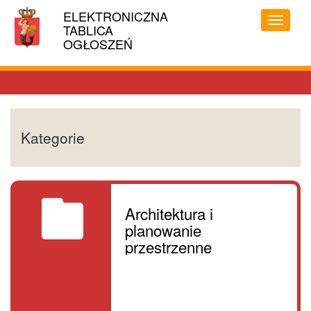
Linki
ELEKTRONICZNA
MIASTO
ułatwień
Przełąc
TABLICA
STOŁECZNE
dostępu
menu
OGŁOSZEŃ
WARSZAWA
Kategorie
Architektura i
planowanie
przestrzenne