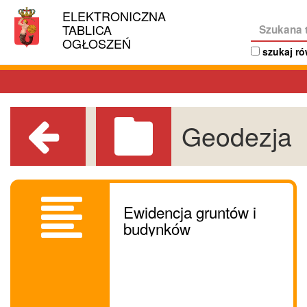
Linki
ELEKTRONICZNA
MIASTO
ułatwień
TABLICA
STOŁECZNE
dostępu
OGŁOSZEŃ
WARSZAWA
szukaj r
Powrót
Geodezja
do
poprzedniej
strony
Ewidencja gruntów i
budynków