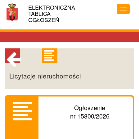
Linki
ELEKTRONICZNA
MIASTO
ułatwień
Przełąc
TABLICA
STOŁECZNE
dostępu
menu
OGŁOSZEŃ
WARSZAWA
Powrót
Licytacje nieruchomości
do
poprzedniej
strony
Ogłoszenie
nr 15800/2026