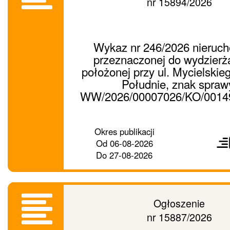
nr 15894/2026
Wykaz nr 246/2026 nieruc
przeznaczonej do wydzierż
położonej przy ul. Mycielskie
Południe, znak spraw
WW/2026/00007026/KO/0014
Prześ
Okres publikacji
ogło
Od
06-08-2026
dalej
Do
27-08-2026
Ogłoszenie
nr 15887/2026