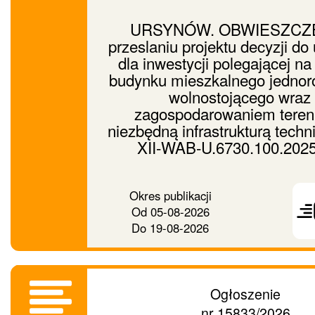
URSYNÓW. OBWIESZCZE
przeslaniu projektu decyzji do
dla inwestycji polegającej n
budynku mieszkalnego jednor
wolnostojącego wraz
zagospodarowaniem teren
niezbędną infrastrukturą techn
XII-WAB-U.6730.100.202
Prześ
Okres publikacji
ogło
Od
05-08-2026
dalej
Do
19-08-2026
Ogłoszenie
nr 15833/2026