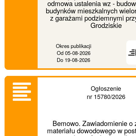
odmowa ustalenia wz - budow
budynków mieszkalnych wielo
z garażami podziemnymi przy
Grodziskie
Prześ
Okres publikacji
ogło
Od
05-08-2026
dalej
Do
19-08-2026
Ogłoszenie
nr 15780/2026
Bemowo. Zawiadomienie o 
materiału dowodowego w pos