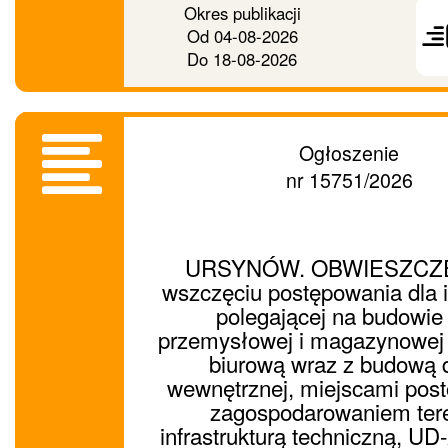
Okres publikacji
ogło
Od
04-08-2026
dalej
Do
18-08-2026
Ogłoszenie
nr 15751/2026
URSYNÓW. OBWIESZCZE
wszczęciu postępowania dla i
polegającej na budowie 
przemysłowej i magazynowej 
biurową wraz z budową d
wewnętrznej, miejscami pos
zagospodarowaniem tere
infrastrukturą techniczną, U