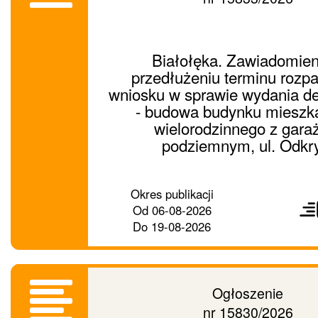
Białołęka. Zawiadomien
przedłużeniu terminu rozpa
wniosku w sprawie wydania de
- budowa budynku mieszk
wielorodzinnego z gar
podziemnym, ul. Odkr
Prześ
Okres publikacji
ogło
Od
06-08-2026
dalej
Do
19-08-2026
Ogłoszenie
nr 15830/2026