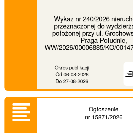
Wykaz nr 240/2026 nieruc
przeznaczonej do wydzierż
położonej przy ul. Grochow
Praga-Południe,
WW/2026/00006885/KO/0014
Prześ
Okres publikacji
ogło
Od
06-08-2026
dalej
Do
27-08-2026
Ogłoszenie
nr 15871/2026