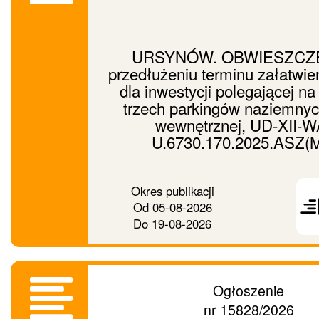
URSYNÓW. OBWIESZCZE
przedłużeniu terminu załatwie
dla inwestycji polegającej n
trzech parkingów naziemnych
wewnętrznej, UD-XII-W
U.6730.170.2025.ASZ(
Prześ
Okres publikacji
ogło
Od
05-08-2026
dalej
Do
19-08-2026
Ogłoszenie
nr 15828/2026