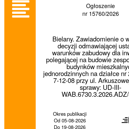
Ogłoszenie
nr 15760/2026
Bielany. Zawiadomienie o 
decyzji odmawiającej ust
warunków zabudowy dla inw
polegającej na budowie zesp
budynków mieszkalny
jednorodzinnych na działce nr
7-12-08 przy ul. Arkuszowe
sprawy: UD-III-
WAB.6730.3.2026.ADZ
Prześ
Okres publikacji
ogło
Od
05-08-2026
dalej
Do
19-08-2026