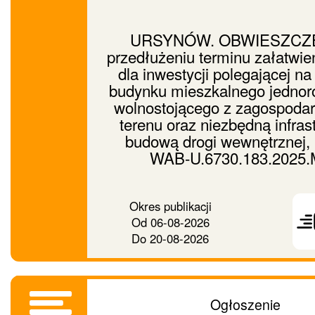
URSYNÓW. OBWIESZCZE
przedłużeniu terminu załatwie
dla inwestycji polegającej n
budynku mieszkalnego jednor
wolnostojącego z zagospoda
terenu oraz niezbędną infrast
budową drogi wewnętrznej, 
WAB-U.6730.183.2025
Prześ
Okres publikacji
ogło
Od
06-08-2026
dalej
Do
20-08-2026
Ogłoszenie