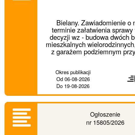
Bielany. Zawiadomienie o
terminie załatwienia sprawy
decyzji wz - budowa dwóch 
mieszkalnych wielorodzinnych
z garażem podziemnym przy 
Prześ
Okres publikacji
ogło
Od
06-08-2026
dalej
Do
19-08-2026
Ogłoszenie
nr 15805/2026