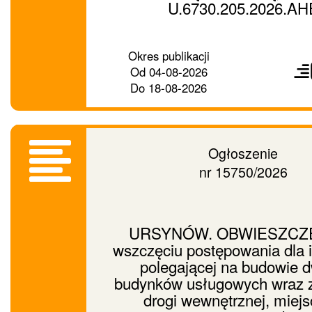
U.6730.205.2026.AH
Prześ
Okres publikacji
ogło
Od
04-08-2026
dalej
Do
18-08-2026
Ogłoszenie
nr 15750/2026
URSYNÓW. OBWIESZCZE
wszczęciu postępowania dla i
polegającej na budowie 
budynków usługowych wraz 
drogi wewnętrznej, miej