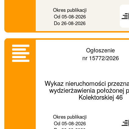
Prześ
Okres publikacji
ogło
Od
05-08-2026
dalej
Do
26-08-2026
Ogłoszenie
nr 15772/2026
Wykaz nieruchomości przezna
wydzierżawienia położonej p
Kolektorskiej 46
Prześ
Okres publikacji
ogło
Od
05-08-2026
dalej