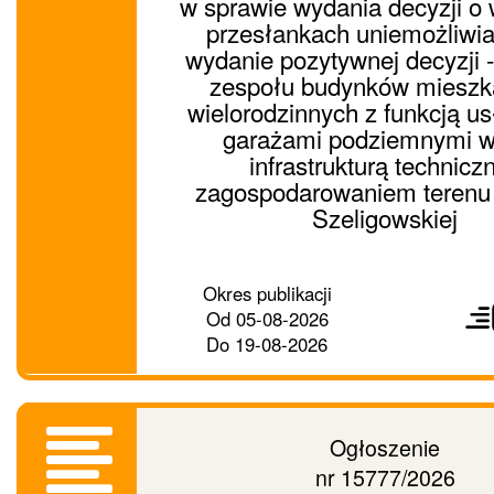
w sprawie wydania decyzji o 
przesłankach uniemożliwi
wydanie pozytywnej decyzji 
zespołu budynków mieszk
wielorodzinnych z funkcją u
garażami podziemnymi w
infrastrukturą techniczn
zagospodarowaniem terenu 
Szeligowskiej
Prześ
Okres publikacji
ogło
Od
05-08-2026
dalej
Do
19-08-2026
Ogłoszenie
nr 15777/2026