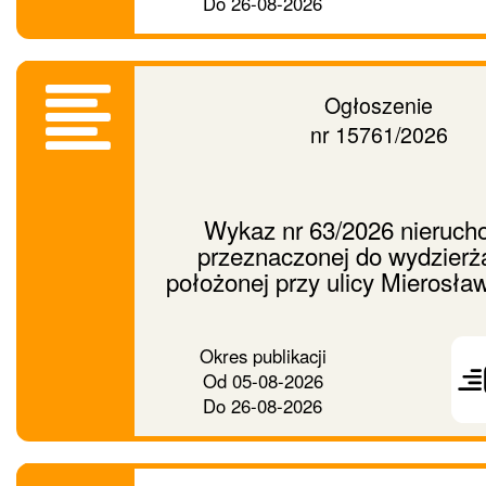
Do
26-08-2026
Ogłoszenie
nr 15761/2026
Wykaz nr 63/2026 nieruch
przeznaczonej do wydzierż
położonej przy ulicy Mierosła
Prześ
Okres publikacji
ogło
Od
05-08-2026
dalej
Do
26-08-2026