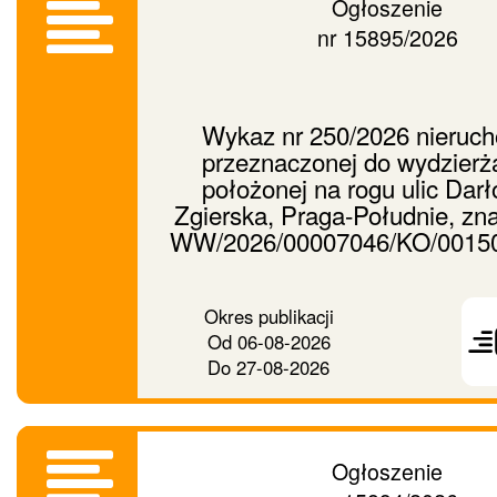
Ogłoszenie
nr 15895/2026
Wykaz nr 250/2026 nieruc
przeznaczonej do wydzierż
położonej na rogu ulic Darł
Zgierska, Praga-Południe, zn
WW/2026/00007046/KO/0015
Prześ
Okres publikacji
ogło
Od
06-08-2026
dalej
Do
27-08-2026
Ogłoszenie