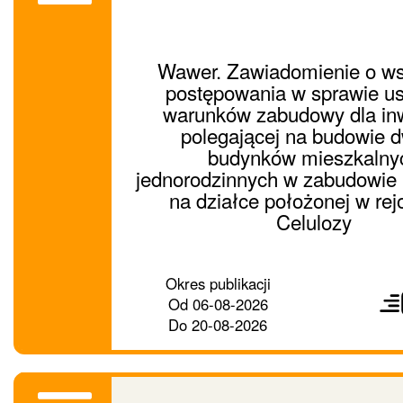
Wawer. Zawiadomienie o ws
postępowania w sprawie us
warunków zabudowy dla inw
polegającej na budowie 
budynków mieszkalny
jednorodzinnych w zabudowie b
na działce położonej w rejo
Celulozy
Prześ
Okres publikacji
ogło
Od
06-08-2026
dalej
Do
20-08-2026