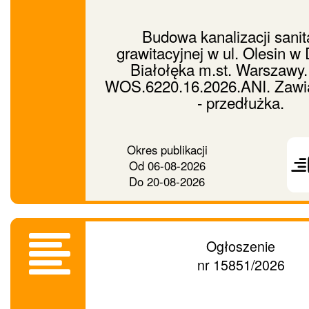
Budowa kanalizacji sanit
grawitacyjnej w ul. Olesin w 
Białołęka m.st. Warszawy.
WOS.6220.16.2026.ANI. Zawi
- przedłużka.
Prześ
Okres publikacji
ogło
Od
06-08-2026
dalej
Do
20-08-2026
Ogłoszenie
nr 15851/2026