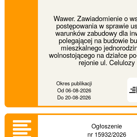
Wawer. Zawiadomienie o ws
postępowania w sprawie us
warunków zabudowy dla inw
polegającej na budowie b
mieszkalnego jednorodzi
wolnostojącego na działce po
rejonie ul. Celulozy
Prześ
Okres publikacji
ogło
Od
06-08-2026
dalej
Do
20-08-2026
Ogłoszenie
nr 15932/2026