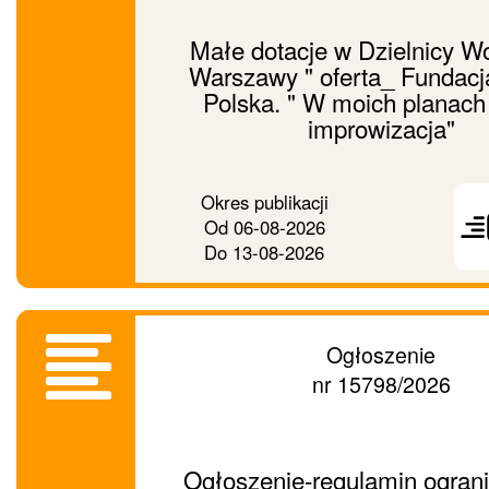
Małe dotacje w Dzielnicy Wo
Warszawy " oferta_ Fundacj
Polska. " W moich planach
improwizacja"
Prześ
Okres publikacji
ogło
Od
06-08-2026
dalej
Do
13-08-2026
Ogłoszenie
nr 15798/2026
Ogłoszenie-regulamin ogran