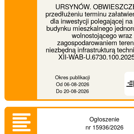
URSYNÓW. OBWIESZCZE
przedłużeniu terminu załatwie
dla inwestycji polegającej n
budynku mieszkalnego jednor
wolnostojącego wraz
zagospodarowaniem teren
niezbędną infrastrukturą techn
XII-WAB-U.6730.100.202
Prześ
Okres publikacji
ogło
Od
06-08-2026
dalej
Do
20-08-2026
Ogłoszenie
nr 15936/2026