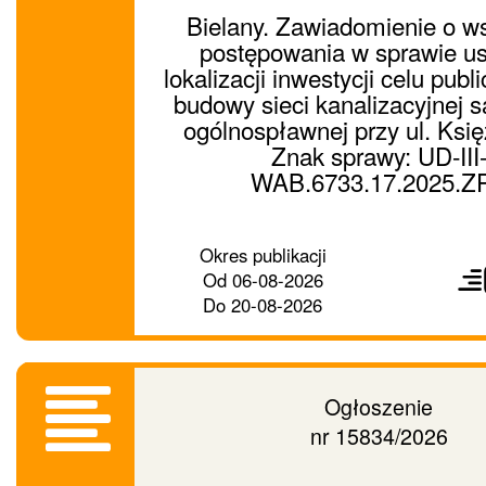
Bielany. Zawiadomienie o w
postępowania w sprawie us
lokalizacji inwestycji celu publ
budowy sieci kanalizacyjnej sa
ogólnospławnej przy ul. Ksi
Znak sprawy: UD-III
WAB.6733.17.2025.Z
Prześ
Okres publikacji
ogło
Od
06-08-2026
dalej
Do
20-08-2026
Ogłoszenie
nr 15834/2026