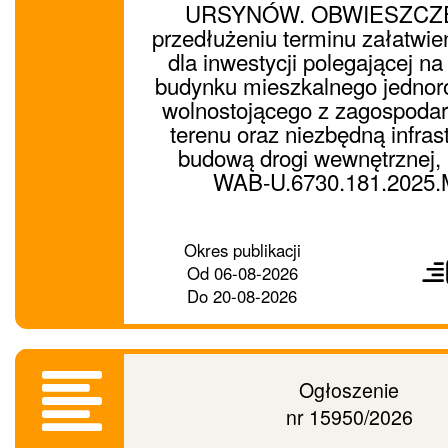
URSYNÓW. OBWIESZCZE
przedłużeniu terminu załatwie
dla inwestycji polegającej n
budynku mieszkalnego jednor
wolnostojącego z zagospoda
terenu oraz niezbędną infrast
budową drogi wewnętrznej, 
WAB-U.6730.181.2025
Prześ
Okres publikacji
ogło
Od
06-08-2026
dalej
Do
20-08-2026
Ogłoszenie
nr 15950/2026