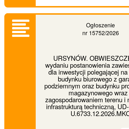
Ogłoszenie
nr 15752/2026
URSYNÓW. OBWIESZCZE
wydaniu postanowienia zawie
dla inwestycji polegającej n
budynku biurowego z ga
podziemnym oraz budynku pro
magazynowego wraz
zagospodarowaniem terenu i 
infrastrukturą techniczną, U
U.6733.12.2026.MK
Prześ