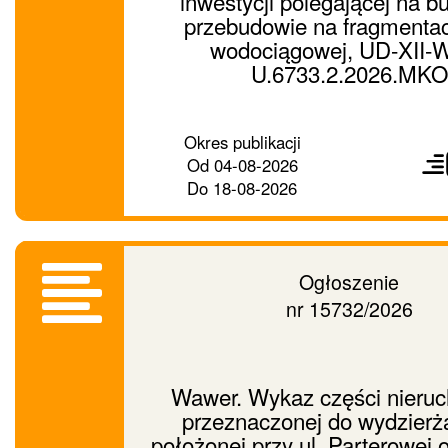
inwestycji polegającej na b
przebudowie na fragmentac
wodociągowej, UD-XII-
U.6733.2.2026.MKO
Prześ
Okres publikacji
ogło
Od
04-08-2026
dalej
Do
18-08-2026
Ogłoszenie
nr 15732/2026
Wawer. Wykaz części nieru
przeznaczonej do wydzierż
położonej przy ul. Parterowej