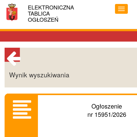
Linki
ELEKTRONICZNA
MIASTO
ułatwień
Przełąc
TABLICA
STOŁECZNE
dostępu
menu
OGŁOSZEŃ
WARSZAWA
Powrót
Wynik wyszukiwania
do
poprzedniej
strony
Ogłoszenie
nr 15951/2026