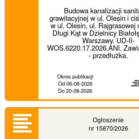
Budowa kanalizacji sanit
grawitacyjnej w ul. Olesin i ci
w ul. Olesin, ul. Rajgrasowej 
Długi Kąt w Dzielnicy Białoł
Warszawy. UD-II-
WOS.6220.17.2026.ANI. Zawi
- przedłużka.
Prześ
Okres publikacji
ogło
Od
06-08-2026
dalej
Do
20-08-2026
Ogłoszenie
nr 15870/2026