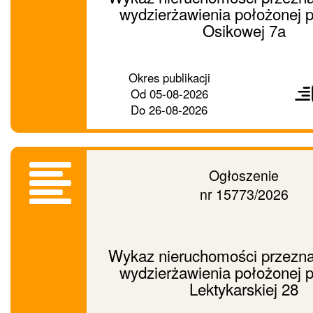
wydzierżawienia położonej p
Osikowej 7a
Prześ
Okres publikacji
ogło
Od
05-08-2026
dalej
Do
26-08-2026
Ogłoszenie
nr 15773/2026
Wykaz nieruchomości przezna
wydzierżawienia położonej p
Lektykarskiej 28