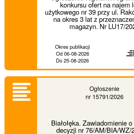
konkursu ofert na najem l
użytkowego nr 39 przy ul. Rak
na okres 3 lat z przeznacz
magazyn. Nr LU17/20
Prześ
Okres publikacji
ogło
Od
06-08-2026
dalej
Do
25-08-2026
Ogłoszenie
nr 15791/2026
Białołęka. Zawiadomienie o
decyzji nr 76/AM/BIA/WZ/