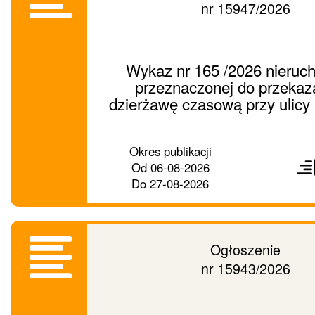
nr 15947/2026
Wykaz nr 165 /2026 nieruc
przeznaczonej do przekaz
dzierżawę czasową przy ulicy 
Prześ
Okres publikacji
ogło
Od
06-08-2026
dalej
Do
27-08-2026
Ogłoszenie
nr 15943/2026