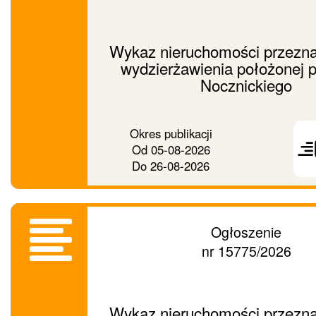
Wykaz nieruchomości przezna
wydzierżawienia położonej p
Nocznickiego
Prześ
Okres publikacji
ogło
Od
05-08-2026
dalej
Do
26-08-2026
Ogłoszenie
nr 15775/2026
Wykaz nieruchomości przezna