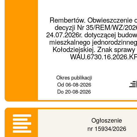
Rembertów. Obwieszczenie 
decyzji Nr 35/REM/WZ/2026
24.07.2026r. dotyczącej budo
mieszkalnego jednorodzinnego
Kołodziejskiej. Znak sprawy 
WAU.6730.16.2026.K
Prześ
Okres publikacji
ogło
Od
06-08-2026
dalej
Do
20-08-2026
Ogłoszenie
nr 15934/2026