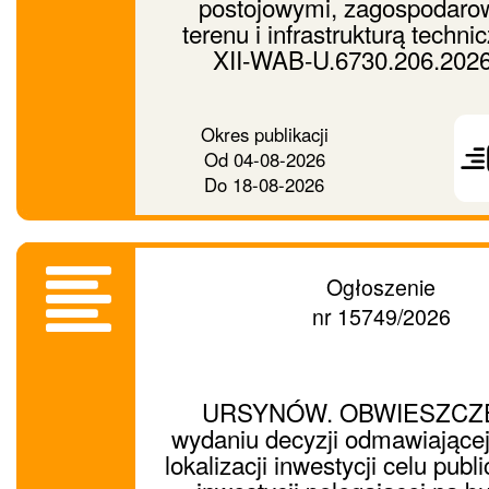
postojowymi, zagospodar
terenu i infrastrukturą techni
XII-WAB-U.6730.206.202
Prześ
Okres publikacji
ogło
Od
04-08-2026
dalej
Do
18-08-2026
Ogłoszenie
nr 15749/2026
URSYNÓW. OBWIESZCZE
wydaniu decyzji odmawiającej
lokalizacji inwestycji celu publ