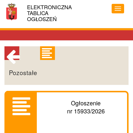
Linki
ELEKTRONICZNA
MIASTO
ułatwień
Przełąc
TABLICA
STOŁECZNE
dostępu
menu
OGŁOSZEŃ
WARSZAWA
Powrót
Pozostałe
do
poprzedniej
strony
Ogłoszenie
nr 15933/2026