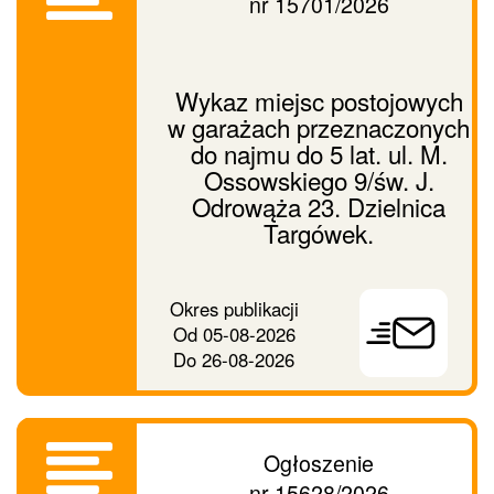
nr 15701/2026
Wykaz miejsc postojowych
w garażach przeznaczonych
do najmu do 5 lat. ul. M.
Ossowskiego 9/św. J.
Odrowąża 23. Dzielnica
Targówek.
Prześlij
Okres publikacji
ogłoszenie
Od
05-08-2026
dalej
Do
26-08-2026
Ogłoszenie
nr 15628/2026