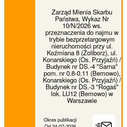
Zarząd Mienia Skarbu
Państwa, Wykaz Nr
10/N/2026 ws.
przeznaczenia do najmu w
trybie bezprzetargowym
nieruchomości przy ul.
Koźmiana 8 (Żoliborz), ul.
Konarskiego (Os. Przyjaźń) /
Budynek nr DS.-4 "Sarna"
pom. nr 0.8-0.11 (Bemowo),
Konarskiego (Os. Przyjaźń) /
Budynek nr DS.-3 "Rogaś"
lok. LU12 (Bemowo) w
Warszawie
Prześlij
Okres publikacji
ogłoszenie
Od
24-07-2026
dalej