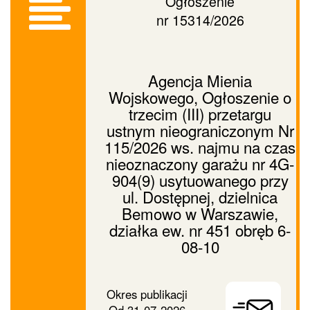
Ogłoszenie
nr 15314/2026
Agencja Mienia
Wojskowego, Ogłoszenie o
trzecim (III) przetargu
ustnym nieograniczonym Nr
115/2026 ws. najmu na czas
nieoznaczony garażu nr 4G-
904(9) usytuowanego przy
ul. Dostępnej, dzielnica
Bemowo w Warszawie,
działka ew. nr 451 obręb 6-
08-10
Prześlij
Okres publikacji
ogłoszenie
Od
31-07-2026
dalej