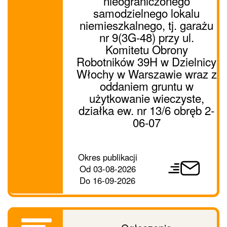
nieograniczonego
samodzielnego lokalu
niemieszkalnego, tj. garażu
nr 9(3G-48) przy ul.
Komitetu Obrony
Robotników 39H w Dzielnicy
Włochy w Warszawie wraz z
oddaniem gruntu w
użytkowanie wieczyste,
działka ew. nr 13/6 obręb 2-
06-07
Prześlij
Okres publikacji
ogłoszenie
Od
03-08-2026
dalej
Do
16-09-2026