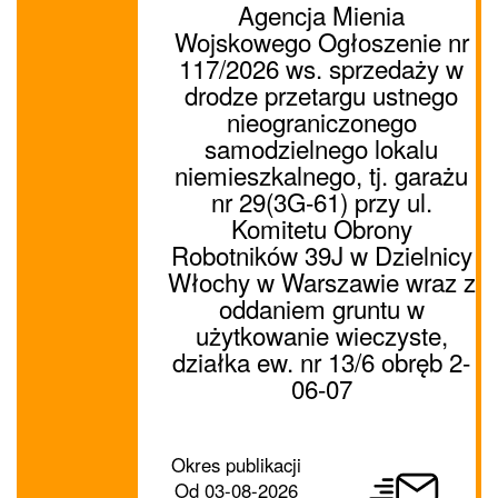
Agencja Mienia
Wojskowego Ogłoszenie nr
117/2026 ws. sprzedaży w
drodze przetargu ustnego
nieograniczonego
samodzielnego lokalu
niemieszkalnego, tj. garażu
nr 29(3G-61) przy ul.
Komitetu Obrony
Robotników 39J w Dzielnicy
Włochy w Warszawie wraz z
oddaniem gruntu w
użytkowanie wieczyste,
działka ew. nr 13/6 obręb 2-
06-07
Prześlij
Okres publikacji
ogłoszenie
Od
03-08-2026
dalej