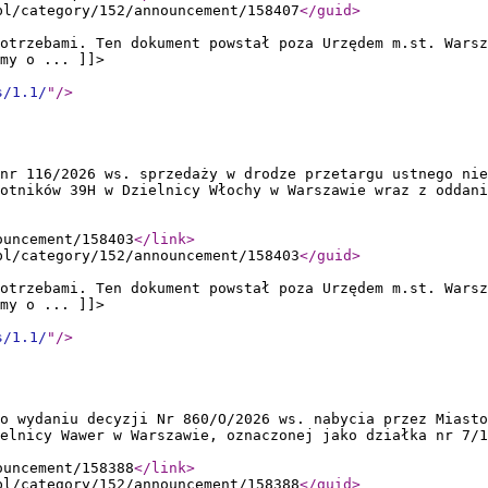
pl/category/152/announcement/158407
</guid
>
otrzebami. Ten dokument powstał poza Urzędem m.st. Warsz
my o ... ]]>
s/1.1/
"
/>
 nr 116/2026 ws. sprzedaży w drodze przetargu ustnego nie
otników 39H w Dzielnicy Włochy w Warszawie wraz z oddani
ouncement/158403
</link
>
pl/category/152/announcement/158403
</guid
>
otrzebami. Ten dokument powstał poza Urzędem m.st. Warsz
my o ... ]]>
s/1.1/
"
/>
 o wydaniu decyzji Nr 860/O/2026 ws. nabycia przez Miasto
elnicy Wawer w Warszawie, oznaczonej jako działka nr 7/1
ouncement/158388
</link
>
pl/category/152/announcement/158388
</guid
>