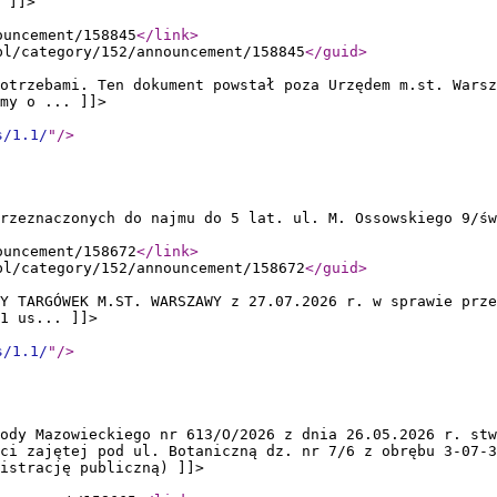
 ]]>
ouncement/158845
</link
>
pl/category/152/announcement/158845
</guid
>
otrzebami. Ten dokument powstał poza Urzędem m.st. Warsz
my o ... ]]>
s/1.1/
"
/>
rzeznaczonych do najmu do 5 lat. ul. M. Ossowskiego 9/św
ouncement/158672
</link
>
pl/category/152/announcement/158672
</guid
>
Y TARGÓWEK M.ST. WARSZAWY z 27.07.2026 r. w sprawie prz
1 us... ]]>
s/1.1/
"
/>
ody Mazowieckiego nr 613/O/2026 z dnia 26.05.2026 r. stw
ci zajętej pod ul. Botaniczną dz. nr 7/6 z obrębu 3-07-3
nistrację publiczną) ]]>