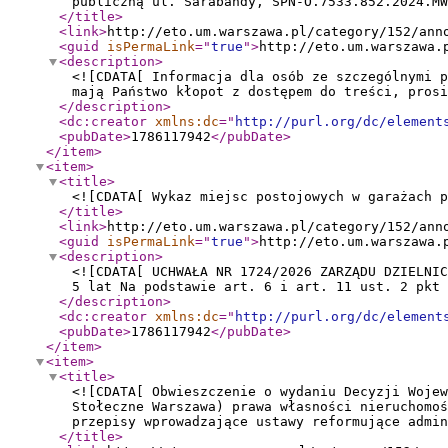
publiczną ul. Sarabandy, SPN-O.7533.852.2024.MW
</title
>
<link
>
http://eto.um.warszawa.pl/category/152/ann
<guid
isPermaLink
="
true
"
>
http://eto.um.warszawa.
<description
>
<![CDATA[ Informacja dla osób ze szczególnymi p
mają Państwo kłopot z dostępem do treści, prosi
</description
>
<dc:creator
xmlns:dc
="
http://purl.org/dc/element
<pubDate
>
1786117942
</pubDate
>
</item
>
<item
>
<title
>
<![CDATA[ Wykaz miejsc postojowych w garażach p
</title
>
<link
>
http://eto.um.warszawa.pl/category/152/ann
<guid
isPermaLink
="
true
"
>
http://eto.um.warszawa.
<description
>
<![CDATA[ UCHWAŁA NR 1724/2026 ZARZĄDU DZIELNIC
5 lat Na podstawie art. 6 i art. 11 ust. 2 pkt 
</description
>
<dc:creator
xmlns:dc
="
http://purl.org/dc/element
<pubDate
>
1786117942
</pubDate
>
</item
>
<item
>
<title
>
<![CDATA[ Obwieszczenie o wydaniu Decyzji Wojew
Stołeczne Warszawa) prawa własności nieruchomoś
przepisy wprowadzające ustawy reformujące admi
</title
>