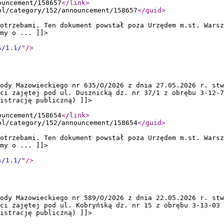
ouncement/158657
</link
>
pl/category/152/announcement/158657
</guid
>
otrzebami. Ten dokument powstał poza Urzędem m.st. Warsz
my o ... ]]>
s/1.1/
"
/>
ody Mazowieckiego nr 635/O/2026 z dnia 27.05.2026 r. stw
ci zajętej pod ul. Dusznicką dz. nr 37/1 z obrębu 3-12-7
nistrację publiczną) ]]>
ouncement/158654
</link
>
pl/category/152/announcement/158654
</guid
>
otrzebami. Ten dokument powstał poza Urzędem m.st. Warsz
my o ... ]]>
s/1.1/
"
/>
ody Mazowieckiego nr 589/O/2026 z dnia 22.05.2026 r. stw
ci zajętej pod ul. Kobryńską dz. nr 15 z obrębu 3-13-03 
nistrację publiczną) ]]>