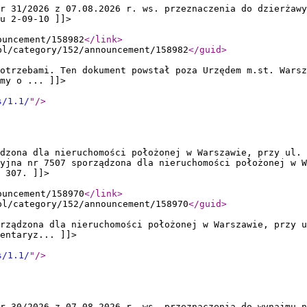
r 31/2026 z 07.08.2026 r. ws. przeznaczenia do dzierżawy
u 2-09-10 ]]>
ouncement/158982
</link
>
pl/category/152/announcement/158982
</guid
>
otrzebami. Ten dokument powstał poza Urzędem m.st. Warsz
my o ... ]]>
s/1.1/
"
/>
ądzona dla nieruchomości położonej w Warszawie, przy ul. 
yjna nr 7507 sporządzona dla nieruchomości położonej w W
 307. ]]>
ouncement/158970
</link
>
pl/category/152/announcement/158970
</guid
>
rządzona dla nieruchomości położonej w Warszawie, przy u
entaryz... ]]>
s/1.1/
"
/>
r 30/2026 z 07.08.2026 r. ws. przeznaczenia do wynajmu n