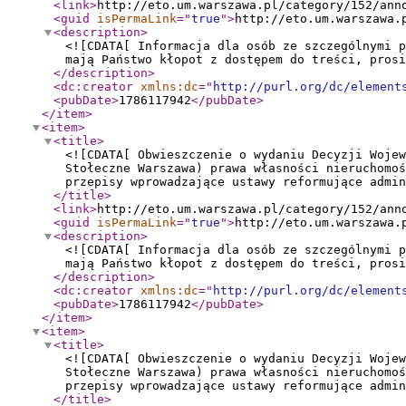
<link
>
http://eto.um.warszawa.pl/category/152/ann
<guid
isPermaLink
="
true
"
>
http://eto.um.warszawa.
<description
>
<![CDATA[ Informacja dla osób ze szczególnymi p
mają Państwo kłopot z dostępem do treści, prosi
</description
>
<dc:creator
xmlns:dc
="
http://purl.org/dc/element
<pubDate
>
1786117942
</pubDate
>
</item
>
<item
>
<title
>
<![CDATA[ Obwieszczenie o wydaniu Decyzji Wojew
Stołeczne Warszawa) prawa własności nieruchomoś
przepisy wprowadzające ustawy reformujące admi
</title
>
<link
>
http://eto.um.warszawa.pl/category/152/ann
<guid
isPermaLink
="
true
"
>
http://eto.um.warszawa.
<description
>
<![CDATA[ Informacja dla osób ze szczególnymi p
mają Państwo kłopot z dostępem do treści, prosi
</description
>
<dc:creator
xmlns:dc
="
http://purl.org/dc/element
<pubDate
>
1786117942
</pubDate
>
</item
>
<item
>
<title
>
<![CDATA[ Obwieszczenie o wydaniu Decyzji Wojew
Stołeczne Warszawa) prawa własności nieruchomoś
przepisy wprowadzające ustawy reformujące admi
</title
>