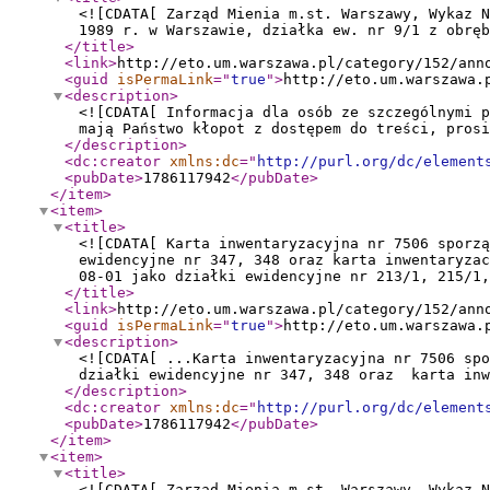
<![CDATA[ Zarząd Mienia m.st. Warszawy, Wykaz N
1989 r. w Warszawie, działka ew. nr 9/1 z obręb
</title
>
<link
>
http://eto.um.warszawa.pl/category/152/ann
<guid
isPermaLink
="
true
"
>
http://eto.um.warszawa.
<description
>
<![CDATA[ Informacja dla osób ze szczególnymi p
mają Państwo kłopot z dostępem do treści, prosi
</description
>
<dc:creator
xmlns:dc
="
http://purl.org/dc/element
<pubDate
>
1786117942
</pubDate
>
</item
>
<item
>
<title
>
<![CDATA[ Karta inwentaryzacyjna nr 7506 sporz
ewidencyjne nr 347, 348 oraz karta inwentaryzac
08-01 jako działki ewidencyjne nr 213/1, 215/1,
</title
>
<link
>
http://eto.um.warszawa.pl/category/152/ann
<guid
isPermaLink
="
true
"
>
http://eto.um.warszawa.
<description
>
<![CDATA[ ...Karta inwentaryzacyjna nr 7506 spo
działki ewidencyjne nr 347, 348 oraz karta inw
</description
>
<dc:creator
xmlns:dc
="
http://purl.org/dc/element
<pubDate
>
1786117942
</pubDate
>
</item
>
<item
>
<title
>
<![CDATA[ Zarząd Mienia m.st. Warszawy, Wykaz N