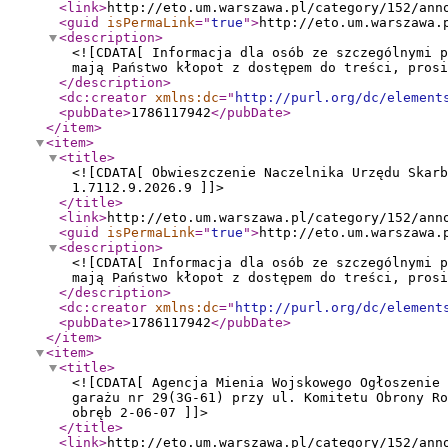
<link
>
http://eto.um.warszawa.pl/category/152/ann
<guid
isPermaLink
="
true
"
>
http://eto.um.warszawa.
<description
>
<![CDATA[ Informacja dla osób ze szczególnymi p
mają Państwo kłopot z dostępem do treści, prosi
</description
>
<dc:creator
xmlns:dc
="
http://purl.org/dc/element
<pubDate
>
1786117942
</pubDate
>
</item
>
<item
>
<title
>
<![CDATA[ Obwieszczenie Naczelnika Urzędu Skarb
1.7112.9.2026.9 ]]>
</title
>
<link
>
http://eto.um.warszawa.pl/category/152/ann
<guid
isPermaLink
="
true
"
>
http://eto.um.warszawa.
<description
>
<![CDATA[ Informacja dla osób ze szczególnymi p
mają Państwo kłopot z dostępem do treści, prosi
</description
>
<dc:creator
xmlns:dc
="
http://purl.org/dc/element
<pubDate
>
1786117942
</pubDate
>
</item
>
<item
>
<title
>
<![CDATA[ Agencja Mienia Wojskowego Ogłoszenie
garażu nr 29(3G-61) przy ul. Komitetu Obrony R
obręb 2-06-07 ]]>
</title
>
<link
>
http://eto.um.warszawa.pl/category/152/ann