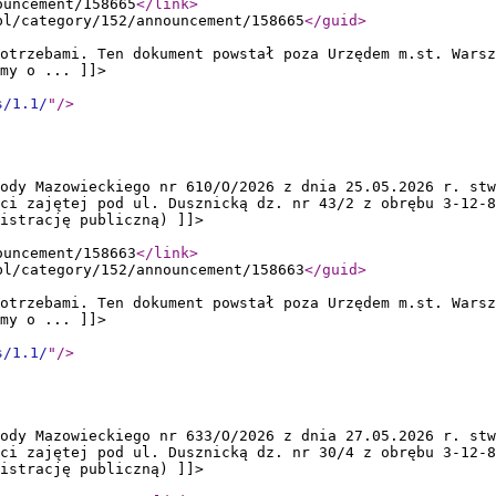
ouncement/158665
</link
>
pl/category/152/announcement/158665
</guid
>
otrzebami. Ten dokument powstał poza Urzędem m.st. Warsz
my o ... ]]>
s/1.1/
"
/>
ody Mazowieckiego nr 610/O/2026 z dnia 25.05.2026 r. stw
ci zajętej pod ul. Dusznicką dz. nr 43/2 z obrębu 3-12-8
nistrację publiczną) ]]>
ouncement/158663
</link
>
pl/category/152/announcement/158663
</guid
>
otrzebami. Ten dokument powstał poza Urzędem m.st. Warsz
my o ... ]]>
s/1.1/
"
/>
ody Mazowieckiego nr 633/O/2026 z dnia 27.05.2026 r. stw
ci zajętej pod ul. Dusznicką dz. nr 30/4 z obrębu 3-12-8
nistrację publiczną) ]]>