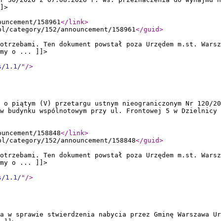
]>
ouncement/158961
</link
>
pl/category/152/announcement/158961
</guid
>
otrzebami. Ten dokument powstał poza Urzędem m.st. Warsz
my o ... ]]>
s/1.1/
"
/>
 o piątym (V) przetargu ustnym nieograniczonym Nr 120/20
 w budynku wspólnotowym przy ul. Frontowej 5 w Dzielnicy 
ouncement/158848
</link
>
pl/category/152/announcement/158848
</guid
>
otrzebami. Ten dokument powstał poza Urzędem m.st. Warsz
my o ... ]]>
s/1.1/
"
/>
a w sprawie stwierdzenia nabycia przez Gminę Warszawa Ur