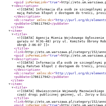
<guid
isPermaLink
="
true
"
>
http://eto.um.warszawa.
<description
>
<![CDATA[ Informacja dla osób ze szczególnymi p
mają Państwo kłopot z dostępem do treści, prosi
</description
>
<dc:creator
xmlns:dc
="
http://purl.org/dc/element
<pubDate
>
1786117942
</pubDate
>
</item
>
<item
>
<title
>
<![CDATA[ Agencja Mienia Wojskowego Ogłoszenie
garażu nr 9(3G-48) przy ul. Komitetu Obrony Rob
obręb 2-06-07 ]]>
</title
>
<link
>
http://eto.um.warszawa.pl/category/152/ann
<guid
isPermaLink
="
true
"
>
http://eto.um.warszawa.
<description
>
<![CDATA[ Informacja dla osób ze szczególnymi p
mają Państwo kłopot z dostępem do treści, prosi
</description
>
<dc:creator
xmlns:dc
="
http://purl.org/dc/element
<pubDate
>
1786117942
</pubDate
>
</item
>
<item
>
<title
>
<![CDATA[ Obwieszczenie Wojewody Mazowieckiego
część drogi publicznej gminnej, ul. Zorzy w Dzi
</title
>
<link
>
http://eto.um.warszawa.pl/category/152/ann
<guid
isPermaLink
="
true
"
>
http://eto.um.warszawa.