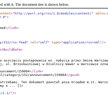
ed with it. The document tree is shown below.
ontent
="
http://purl.org/rss/1.0/modules/content/
"
xmlns:
2.0
"
>
eed
</link
>
y/152/rss-feed
"
rel
="
self
"
type
="
application/rss+xml
"
/>
stBuildDate
>
o wszczęciu postępowania ws. nabycia przez Gminę Warszaw
j, ul. Brzoskwiniowej w Dzielnicy Wawer w Warszawie ozna
ouncement/159004
</link
>
pl/category/152/announcement/159004
</guid
>
otrzebami. Ten dokument powstał poza Urzędem m.st. Warsz
my o ... ]]>
s/1.1/
"
/>