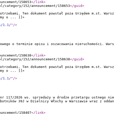
ouncement/158653
</link
>
pl/category/152/announcement/158653
</guid
>
otrzebami. Ten dokument powstał poza Urzędem m.st. Warsz
my o ... ]]>
s/1.1/
"
/>
owego o terminie opisu i oszacowania nieruchomości. Wars
ouncement/158638
</link
>
pl/category/152/announcement/158638
</guid
>
otrzebami. Ten dokument powstał poza Urzędem m.st. Warsz
my o ... ]]>
s/1.1/
"
/>
 nr 117/2026 ws. sprzedaży w drodze przetargu ustnego nie
obotników 39J w Dzielnicy Włochy w Warszawie wraz z oddan
ouncement/158407
</link
>