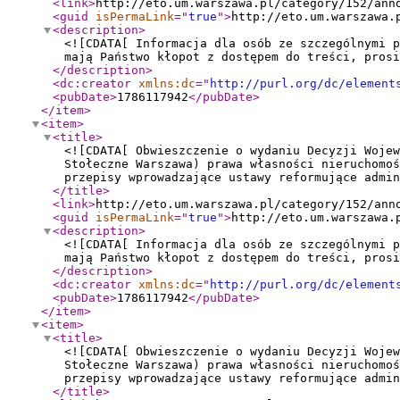
<link
>
http://eto.um.warszawa.pl/category/152/ann
<guid
isPermaLink
="
true
"
>
http://eto.um.warszawa.
<description
>
<![CDATA[ Informacja dla osób ze szczególnymi p
mają Państwo kłopot z dostępem do treści, prosi
</description
>
<dc:creator
xmlns:dc
="
http://purl.org/dc/element
<pubDate
>
1786117942
</pubDate
>
</item
>
<item
>
<title
>
<![CDATA[ Obwieszczenie o wydaniu Decyzji Wojew
Stołeczne Warszawa) prawa własności nieruchomoś
przepisy wprowadzające ustawy reformujące admi
</title
>
<link
>
http://eto.um.warszawa.pl/category/152/ann
<guid
isPermaLink
="
true
"
>
http://eto.um.warszawa.
<description
>
<![CDATA[ Informacja dla osób ze szczególnymi p
mają Państwo kłopot z dostępem do treści, prosi
</description
>
<dc:creator
xmlns:dc
="
http://purl.org/dc/element
<pubDate
>
1786117942
</pubDate
>
</item
>
<item
>
<title
>
<![CDATA[ Obwieszczenie o wydaniu Decyzji Wojew
Stołeczne Warszawa) prawa własności nieruchomoś
przepisy wprowadzające ustawy reformujące admi
</title
>