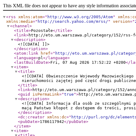
This XML file does not appear to have any style information associat
<rss
xmlns:atom
="
http://www.w3.org/2005/Atom
"
xmlns:c
xmlns:media
="
http://search.yahoo.com/mrss/
"
version
="
<channel
>
<title
>
Pozostałe
</title
>
<link
>
http://eto.um.warszawa.pl/category/152/rss-f
<description
>
<![CDATA[ ]]>
</description
>
<atom:link
href
="
http://eto.um.warszawa.pl/categor
<language
>
pl
</language
>
<lastBuildDate
>
Fri, 07 Aug 2026 17:52:22 +0200
</la
<item
>
<title
>
<![CDATA[ Obwieszczenie Wojewody Mazowieckiego 
nieruchomości zajętej pod część drogi publiczne
</title
>
<link
>
http://eto.um.warszawa.pl/category/152/ann
<guid
isPermaLink
="
true
"
>
http://eto.um.warszawa.
<description
>
<![CDATA[ Informacja dla osób ze szczególnymi p
mają Państwo kłopot z dostępem do treści, prosi
</description
>
<dc:creator
xmlns:dc
="
http://purl.org/dc/element
<pubDate
>
1786117942
</pubDate
>
</item
>
<item
>
<title
>