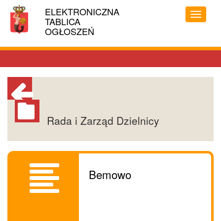
Linki
ELEKTRONICZNA
MIASTO
ułatwień
Przełąc
TABLICA
STOŁECZNE
dostępu
menu
OGŁOSZEŃ
WARSZAWA
Powrót
Rada i Zarząd Dzielnicy
do
poprzedniej
strony
Bemowo