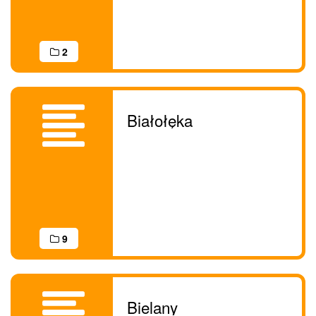
2
Białołęka
9
Bielany