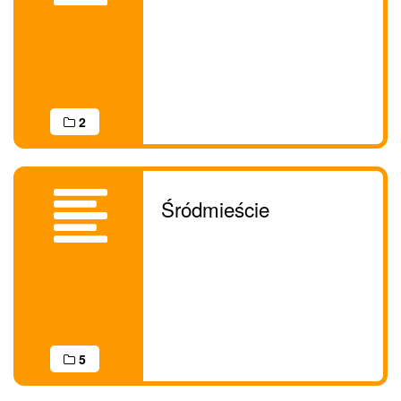
2
Śródmieście
5