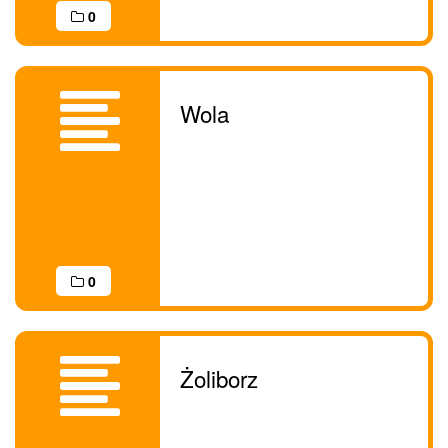
0
Wola
0
Żoliborz