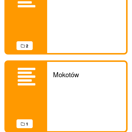
2
Mokotów
1