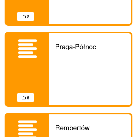
2
Praga-Północ
8
Rembertów