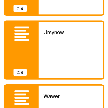
0
Ursynów
0
Wawer