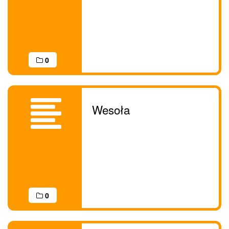
0
Wesoła
0